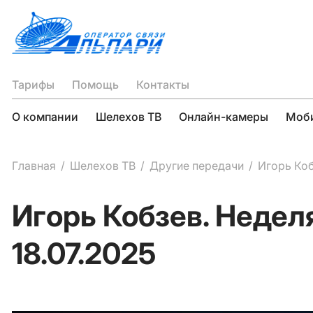
Тарифы
Помощь
Контакты
О компании
Шелехов ТВ
Онлайн-камеры
Моби
Главная
Шелехов ТВ
Другие передачи
Игорь Коб
Игорь Кобзев. Недел
18.07.2025