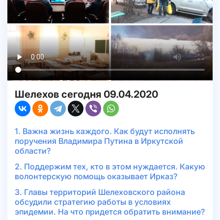
Шелехов сегодня 09.04.2020
1. Важна жизнь каждого. Как будут исполнять
поручения Владимира Путина в Иркутской
области?
2. Поддержим тех, кто в этом нуждается. Какую
волонтерскую помощь оказывает Ирказ?
3. Главы территорий Шелеховского района
обсудили стратегию работы в условиях
эпидемии. На что придется обратить внимание?