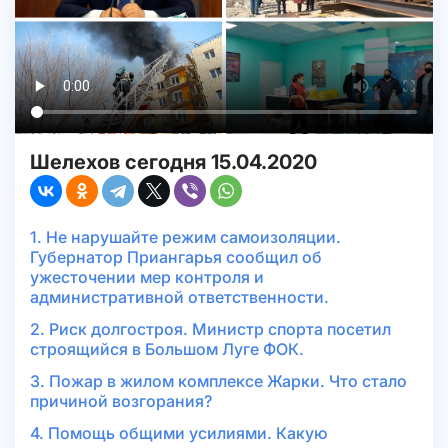
Шелехов сегодня 15.04.2020
1. Не нарушайте режим самоизоляции.
Губернатор Приангарья сообщил об
ужесточении мер контроля и
административной ответственности.
2. Риск долгостроя. Министр спорта посетил
строящийся в Большом Луге ФОК.
3. Пожар в жилом комплексе Жарки. Что стало
причиной возгорания?
4. Помощь общими усилиями. Какую