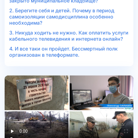
закрыто муниципальное кладбище?
2. Берегите себя и детей. Почему в период
самоизоляции самодисциплина особенно
необходима?
3. Никуда ходить не нужно. Как оплатить услуги
кабельного телевидения и интернета онлайн?
4. И все таки он пройдет. Бессмертный полк
организован в телеформате.