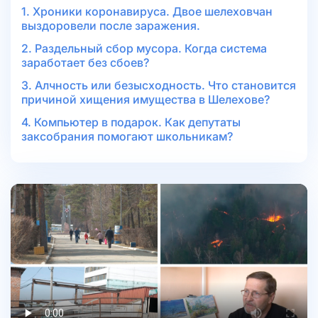
1. Хроники коронавируса. Двое шелеховчан
выздоровели после заражения.
2. Раздельный сбор мусора. Когда система
заработает без сбоев?
3. Алчность или безысходность. Что становится
причиной хищения имущества в Шелехове?
4. Компьютер в подарок. Как депутаты
заксобрания помогают школьникам?