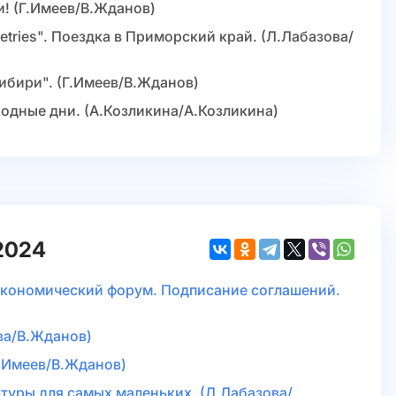
и! (Г.Имеев/В.Жданов)
etries". Поездка в Приморский край. (Л.Лабазова/
ибири". (Г.Имеев/В.Жданов)
ходные дни. (А.Козликина/А.Козликина)
2024
экономический форум. Подписание соглашений.
ова/В.Жданов)
Г.Имеев/В.Жданов)
ьтуры для самых маленьких. (Л.Лабазова/