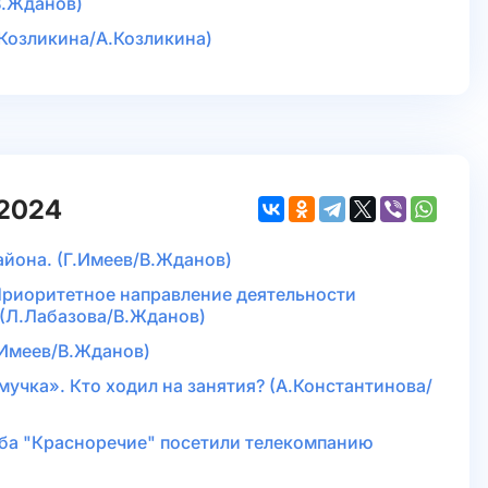
/В.Жданов)
.Козликина/А.Козликина)
.2024
айона. (Г.Имеев/В.Жданов)
 Приоритетное направление деятельности
 (Л.Лабазова/В.Жданов)
Г.Имеев/В.Жданов)
мучка». Кто ходил на занятия? (А.Константинова/
уба "Красноречие" посетили телекомпанию